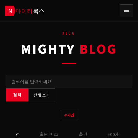
마이티
북스
M
BLOG
MIGHTY
BLOG
전체 보기
검색
#
사건
500자
전
출판 비즈
출간