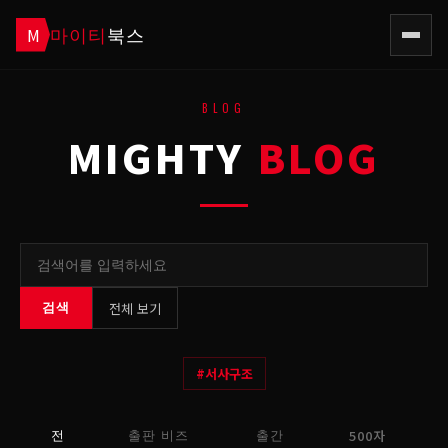
마이티
북스
M
BLOG
MIGHTY
BLOG
전체 보기
검색
#
서사구조
500자
전
출판 비즈
출간