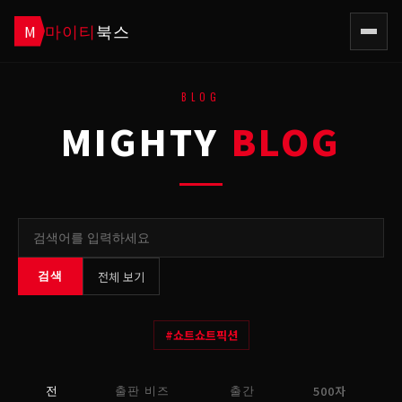
마이티
북스
M
BLOG
MIGHTY
BLOG
전체 보기
검색
#
쇼트쇼트픽션
500자
전
출판 비즈
출간