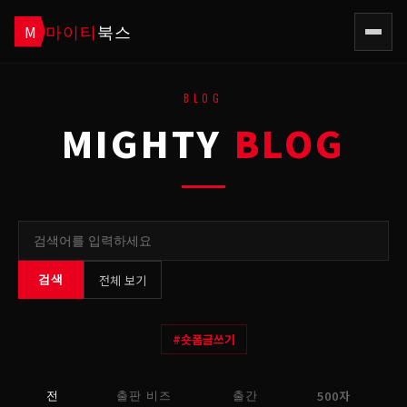
마이티
북스
M
BLOG
MIGHTY
BLOG
전체 보기
검색
#
숏폼글쓰기
500자
전
출판 비즈
출간