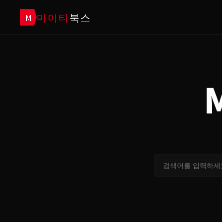
마이티
북스
M