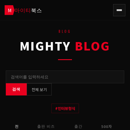
마이티
북스
M
BLOG
MIGHTY
BLOG
전체 보기
검색
#
인터뷰형식
500자
전
출판 비즈
출간