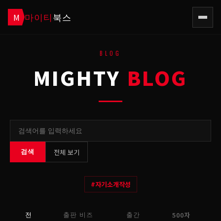
마이티
북스
M
BLOG
MIGHTY
BLOG
전체 보기
검색
#
자기소개작성
500자
전
출판 비즈
출간