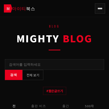
마이티
북스
M
BLOG
MIGHTY
BLOG
전체 보기
검색
#
짧은글쓰기
500자
전
출판 비즈
출간