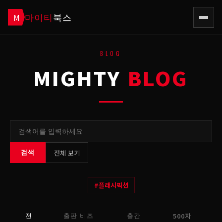
마이티
북스
M
BLOG
MIGHTY
BLOG
전체 보기
검색
#
플래시픽션
500자
전
출판 비즈
출간