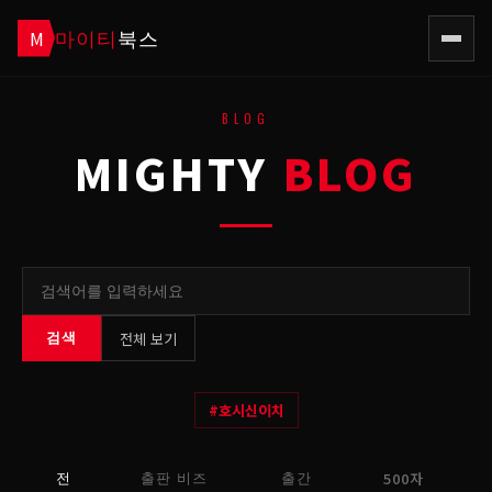
마이티
북스
M
BLOG
MIGHTY
BLOG
전체 보기
검색
#
호시신이치
500자
전
출판 비즈
출간