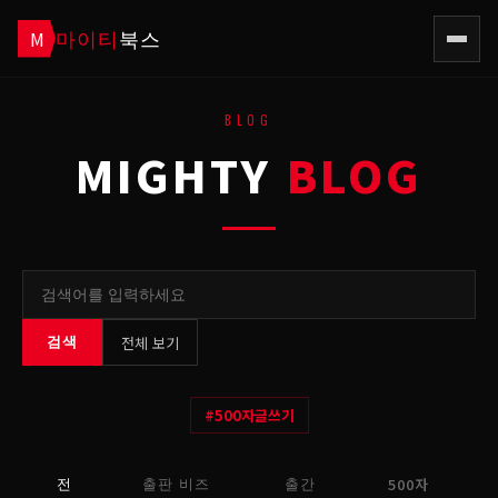
마이티
북스
M
BLOG
MIGHTY
BLOG
전체 보기
검색
#
500자글쓰기
500자
전
출판 비즈
출간