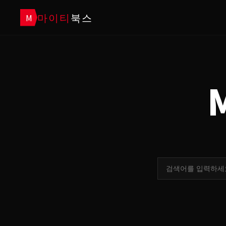
마이티
북스
M