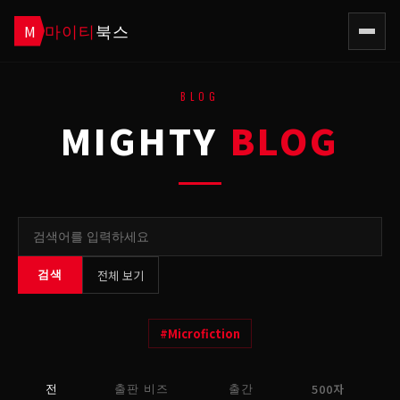
마이티
북스
M
BLOG
MIGHTY
BLOG
전체 보기
검색
#
Microfiction
500자
전
출판 비즈
출간