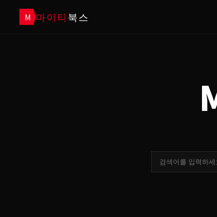
마이티
북스
M