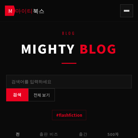
마이티
북스
M
BLOG
MIGHTY
BLOG
전체 보기
검색
#
flashfiction
500자
전
출판 비즈
출간