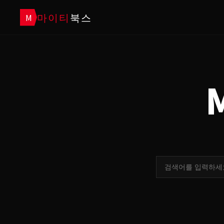
마이티
북스
M