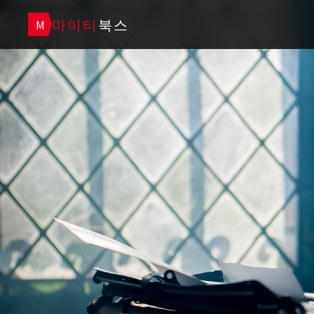
마이티
북스
M