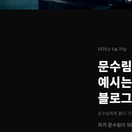
2026년 5월 21일
문수림
예시는
블로
문수림에게 묻다: 5
작가 문수림이 5