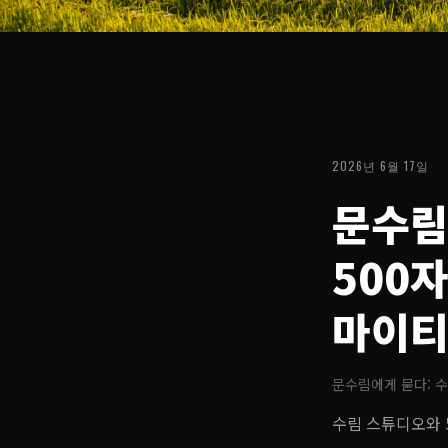
2026년 6월 17일
문수림
500
마이티
문수림에게 묻다: 
수림 스튜디오와 