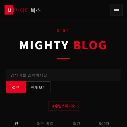
마이티
북스
M
BLOG
MIGHTY
BLOG
전체 보기
검색
#
수림스튜디오
500자
전
출판 비즈
출간