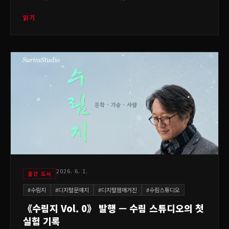
읽기
2026. 6. 1.
출간 도서
#
수림지
#
디지털문예지
#
디지털웹매거진
#
수림스튜디오
《수림지 Vol. 0》 발행 — 수림 스튜디오의 첫
실험 기록