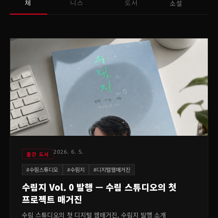
소설
체
니스
도서
2026. 6. 5.
출간 도서
#
수림스튜디오
#
수림지
#
디지털웹매거진
수림지 Vol. 0 발행 — 수림 스튜디오의 첫
프로젝트 매거진
수림 스튜디오의 첫 디지털 웹매거진, 수림지 발행 소개