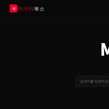
마이티
북스
M