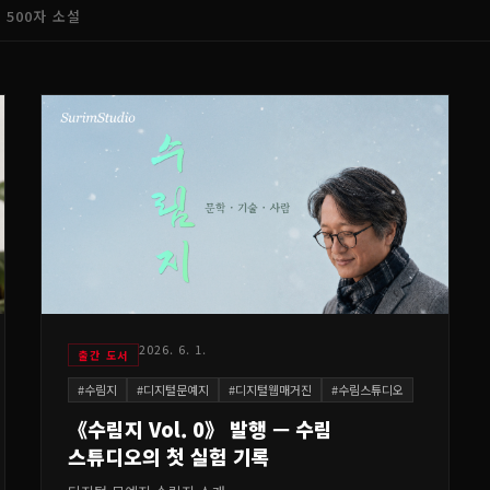
500자 소설
2026. 6. 1.
출간 도서
#
수림지
#
디지털문예지
#
디지털웹매거진
#
수림스튜디오
《수림지 Vol. 0》 발행 — 수림
스튜디오의 첫 실험 기록