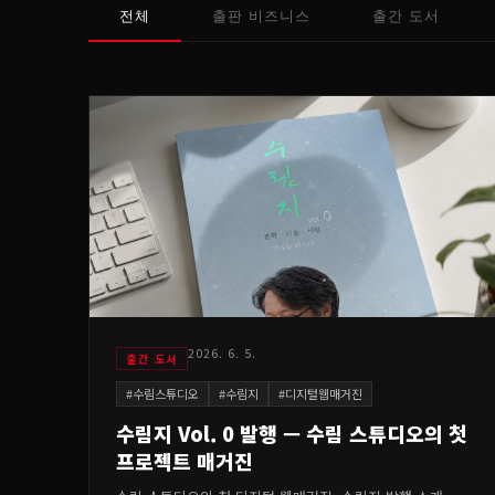
전체
출판 비즈니스
출간 도서
2026. 6. 5.
출간 도서
#
수림스튜디오
#
수림지
#
디지털웹매거진
수림지 Vol. 0 발행 — 수림 스튜디오의 첫
프로젝트 매거진