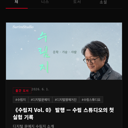
소설
체
니스
도서
2026. 6. 1.
출간 도서
#
수림지
#
디지털문예지
#
디지털웹매거진
#
수림스튜디오
《수림지 Vol. 0》 발행 — 수림 스튜디오의 첫
실험 기록
디지털 문예지 수림지 소개