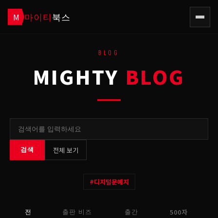
마이티
북스
M
BLOG
MIGHTY
BLOG
전체 보기
검색
#
디지털문예지
500자
전
출판 비즈
출간