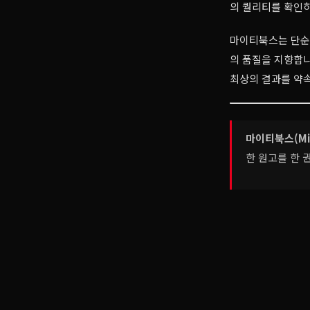
의 퀄리티를 확인
마이티북스는 단순히
의 품질을 지향합니
최상의 결과를 약
마이티북스(Mig
한 원고를 한 