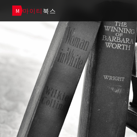
마이티
북스
M