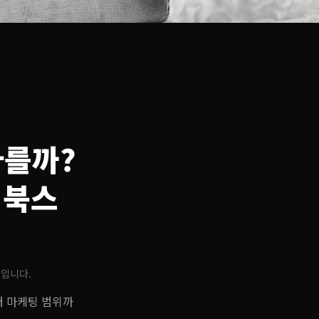
다를까?
티북스
글입니다.
터 마케팅 범위까