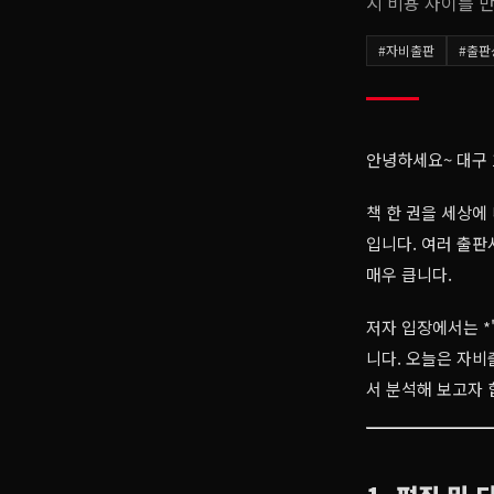
지 비용 차이를 
#
자비출판
#
출판
안녕하세요~ 대구
책 한 권을 세상에
입니다. 여러 출판
매우 큽니다.
저자 입장에서는 *
니다. 오늘은 자비
서 분석해 보고자 