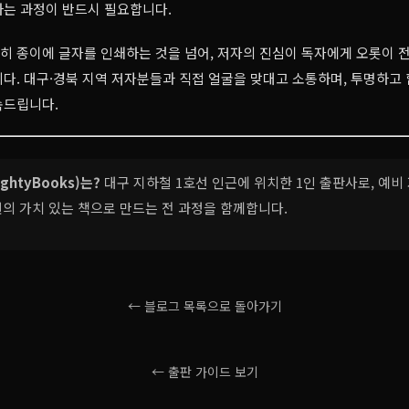
하는 과정이 반드시 필요합니다.
 종이에 글자를 인쇄하는 것을 넘어, 저자의 진심이 독자에게 오롯이 전
다. 대구·경북 지역 저자분들과 직접 얼굴을 맞대고 소통하며, 투명하고
속드립니다.
htyBooks)는?
대구 지하철 1호선 인근에 위치한 1인 출판사로, 예비
권의 가치 있는 책으로 만드는 전 과정을 함께합니다.
← 블로그 목록으로 돌아가기
← 출판 가이드 보기