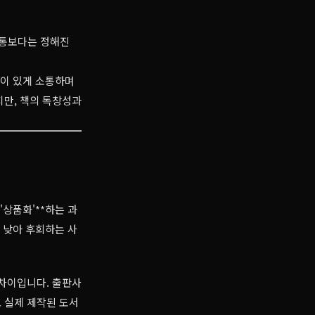
소통보다는 정해진
깊이 있게 소통하며
지만, 책의 독창성과
'상품화'**하는 과
 낮아 후회하는 사
 차이입니다. 출판사
 실제 제작된 도서