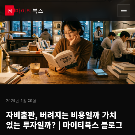
마이티
북스
M
2026년 4월 30일
자비출판, 버려지는 비용일까 가치
있는 투자일까?
| 마이티북스 블로그