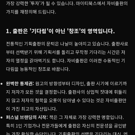
가장 강력한 '투자'가 될 수 있습니다. 마이티북스에서 자비출판의
가치를 재정의해 드립니다.
1. 출판은 '기다림'이 아닌 '창조'의 영역입니다.
전통적인 기획출판의 문턱은 나날이 높아지고 있습니다. 출판사로
부터 선택받기 위해 기획서를 돌리고 무작정 기다리는 시간은 저
자의 열정을 갉아먹기도 합니다. 자비출판은 이러한 수동적인 기
다림을 능동적인 창조로 바꿉니다.
완벽한 통제권:
원고의 방향성부터 디자인, 출판 시기에 이르기까
지 저자가 모든 것을 결정합니다. 출판사의 상업적 잣대에 휘둘리
지 않고 저자의 철학을 오롯이 담아낼 수 있다는 것은 자비출판만
이 가진 최고의 자산입니다.
퍼스널 브랜딩의 시작:
책은 그 자체로 가장 강력한 명함입니다.
특히 1인 기업가나 전문가들에게 출판은 자신의 전문성을 공인받
는 가장 확실한 수단입니다. 기획출판의 선택을 기다리는 대신, 먼