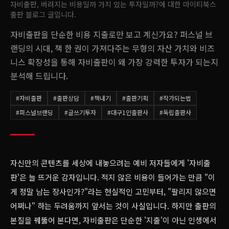
자비출판, 버려지는 비용일까 가치 있는 투자일까?
에 대한 마이티북스
출판 블로그 글입니다.
자비출판을 단순한 비용 지출로만 보고 계신가요? 퍼스널 브
랜딩의 시대, 책 한 권이 가져다주는 무형의 자산 가치와 비즈
니스 확장성을 통해 자비출판이 왜 가장 강력한 투자가 되는지
분석해 드립니다.
#
자비출판
#
출판상담
#
책내기
#
출판기획
#
작가되는법
#
퍼스널브랜딩
#
글쓰기투자
#
대구1인출판사
#
독립출판사
자신만의 콘텐츠를 세상에 내놓으려는 예비 저자들에게 '자비출
판'은 늘 뜨거운 감자입니다. 적지 않은 비용이 들어가는 만큼 "이
게 정말 남는 장사인가?"라는 현실적인 고민부터, "팔리지 않으면
어쩌나" 하는 두려움까지 앞서는 것이 사실입니다. 하지만 출판의
본질을 꿰뚫어 본다면, 자비출판은 단순한 '지출'이 아닌 인생에서