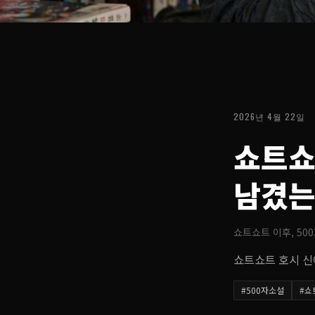
2026년 4월 22일
쇼트쇼
남겼
쇼트쇼트 이후, 50
쇼트쇼트 호시 신
#
500자소설
#
쇼