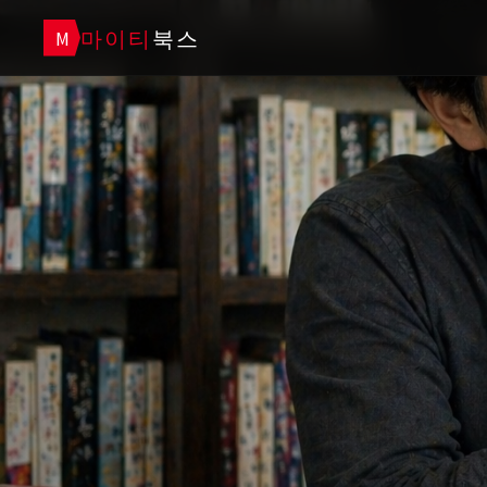
마이티
북스
M