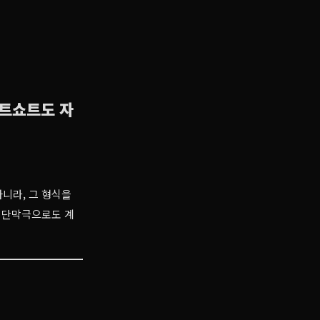
쇼트쇼트도 자
아니라, 그 형식을
 단막극으로도 계