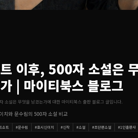
트 이후, 500자 소설은 
는가
| 마이티북스 블로그
0자 소설은 무엇을 남겼는가
에 대한 마이티북스 출판 블로그 글입니다.
이치와 문수림의 500자 소설 비교
트쇼트
#
문수림
#
호시신이치
#
신작
#
소설
#
초단편소설
#
1인출판사