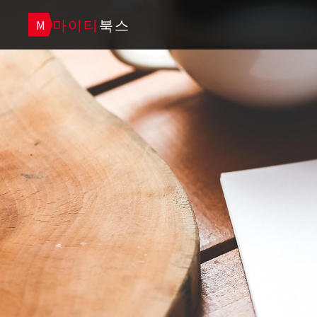
마이티
북스
M