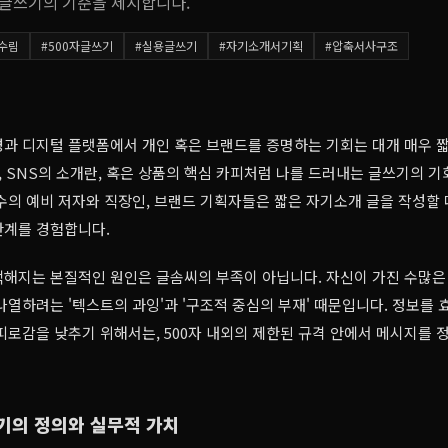
사 글쓰기의 기준을 제시합니다.
수림
#
500자글쓰기
#
실용글쓰기
#
자기소개서기획
#
압축서사구조
과 디지털 플랫폼에서 개인 혹은 브랜드를 증명하는 기회는 대개 매우 
줄, SNS의 소개란, 혹은 상품의 핵심 카피처럼 나를 드러내는 글쓰기의 
수의 예비 저자와 직장인, 브랜드 기획자들은 짧은 자기소개 글을 작성할
한계를 경험합니다.
해지는 본질적인 원인은 글솜씨의 부족이 아닙니다. 자신이 가진 수많은
나열하려는 '텍스트의 과잉'과 '구조적 중심의 부재' 때문입니다. 정보를
피로감을 낮추기 위해서는, 500자 내외의 제한된 규격 안에서 메시지를 
쓰기의 정의와 실무적 가치