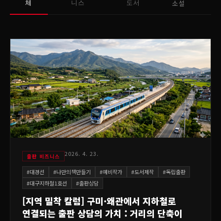
소설
체
니스
도서
2026. 4. 23.
출판 비즈니스
#
대경선
#
나만의책만들기
#
예비작가
#
도서제작
#
독립출판
#
대구지하철1호선
#
출판상담
[지역 밀착 칼럼] 구미·왜관에서 지하철로
연결되는 출판 상담의 가치 : 거리의 단축이