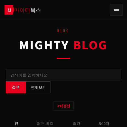
마이티
북스
M
BLOG
MIGHTY
BLOG
전체 보기
검색
#
대경선
500자
전
출판 비즈
출간