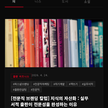
소설
체
니스
도서
2026. 4. 24.
출판 비즈니스
#
퍼스널브랜딩
#
전문직마케팅
#
자기계발
#
책쓰기
#
실무서적
#
출판컨설팅
#
전문직
[전문직 브랜딩 칼럼] 지식의 자산화 : 실무
서적 출판이 전문성을 완성하는 이유