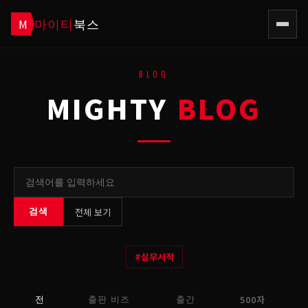
마이티
북스
M
BLOG
MIGHTY
BLOG
전체 보기
검색
#
실무서적
500자
전
출판 비즈
출간