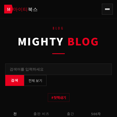
마이티
북스
M
BLOG
MIGHTY
BLOG
전체 보기
검색
#
첫책내기
500자
전
출판 비즈
출간