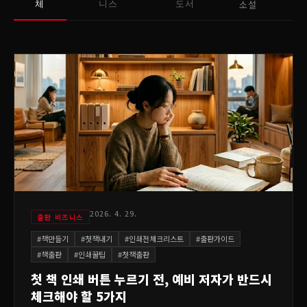
소설
체
니스
도서
2026. 4. 29.
출판 비즈니스
#
책만들기
#
첫책내기
#
인쇄전체크리스트
#
출판가이드
#
책출판
#
인쇄꿀팁
#
첫책출판
첫 책 인쇄 버튼 누르기 전, 예비 저자가 반드시
체크해야 할 5가지