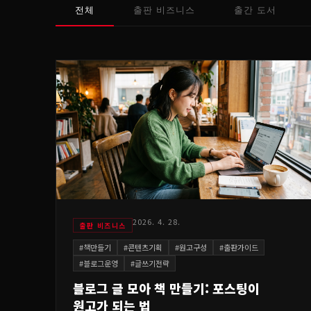
전체
출판 비즈니스
출간 도서
2026. 4. 28.
출판 비즈니스
#
책만들기
#
콘텐츠기획
#
원고구성
#
출판가이드
#
블로그운영
#
글쓰기전략
블로그 글 모아 책 만들기: 포스팅이
원고가 되는 법