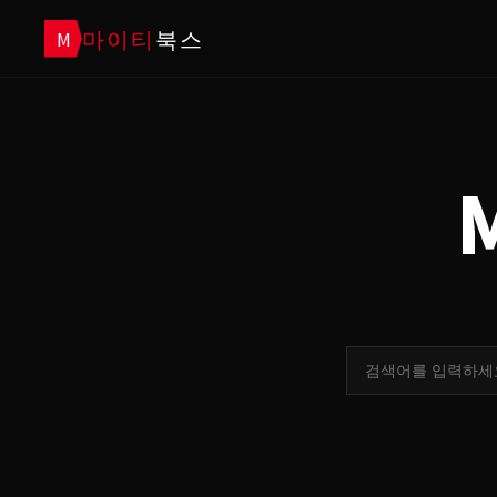
마이티
북스
M