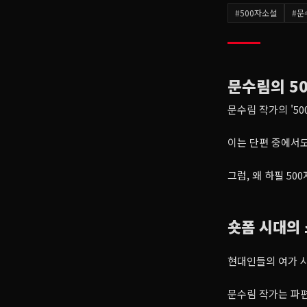
#
500자소설
#
문
문수림의 5
문수림 작가의 '5
이는 단편 중에서도
그럼, 왜 하필 50
숏폼 시대의
현대인들의 여가 시
문수림 작가는 파편