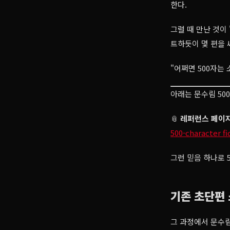
한다.
그럴 때 만난 것이
트하듯이 몇 편을 
"어쩌면 500자는
아래는 문수림 50
📎
레퍼런스 페이
500-character
그런 믿음 하나로 
기존 초단편
그 과정에서 문수림