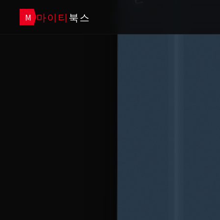
마이티
북스
M