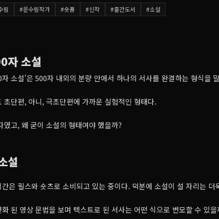
수림
#
문수림작가
#
숏폼
#
신작
#
출간도서
#
소설
00자 소설
00자 소설'은 500자 내외의 분량 안에서 하나의 서사를 완결하는 형식을 
 초단편, 아니, 극초단편에 가까운 실험적인 형태다.
0자였고, 왜 굳이 소설의 형태여야 했을까?
 소설
간은 릴스와 숏츠로 소비되고 있는 중이다. 덕분에 소설이 설 자리는 더
화 된 영상 문법을 보며 텍스트로 된 서사는 어떤 식으로 변모할 수 있