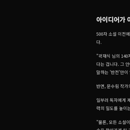
아이디어가 
500자 소설 이전
다.
"곽재식 님의 14
다는 겁니다. 그 
말하는 '반전'만이 
반면, 문수림 작가의 
일부러 독자에게 
력의 밀도를 높이는
"물론, 모든 소설