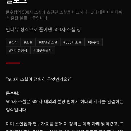
문수림의 500자 소설과 초단편 소설을 비교하다 - 1
에 대한 마이티북
스 출판 블로그 글입니다.
인터뷰 형식으로 풀어낸 500자 소설 정
#
신작
#
소설
#
초단편소설
#
500자소설
#
문수림
#
인터뷰형식
#
대구출판사
“500자 소설이 정확히 무엇인가요?”
문수림:
500자 소설은 500자 내외의 분량 안에서 하나의 서사를 완결하는
형식입니다.
이미 소설집과 연구자료를 통해 이 정의는 여러 차례 밝혀왔고, 그