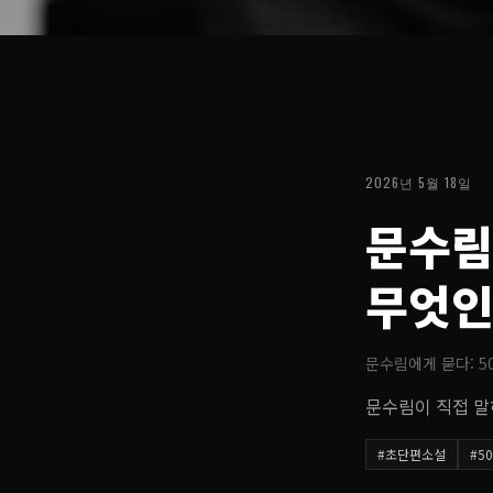
2026년 5월 18일
문수림
무엇인
문수림에게 묻다: 5
문수림이 직접 말
#
초단편소설
#
5