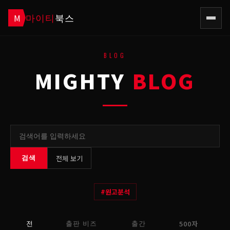
마이티
북스
M
BLOG
MIGHTY
BLOG
전체 보기
검색
#
원고분석
500자
전
출판 비즈
출간