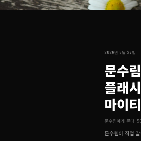
2026년 5월 27일
문수림
플래시
마이티
문수림에게 묻다: 
문수림이 직접 말